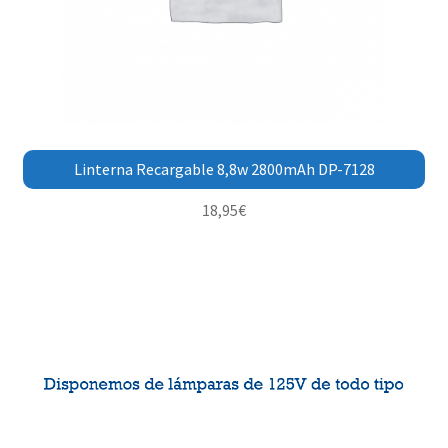
Linterna Recargable 8,8w 2800mAh DP-7128
18,95
€