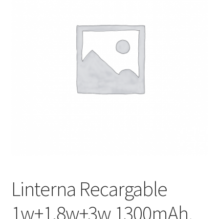
menú
Contacta con nosotros
hijo
Linterna Recargable
1w+1,8w+3w 1300mAh.