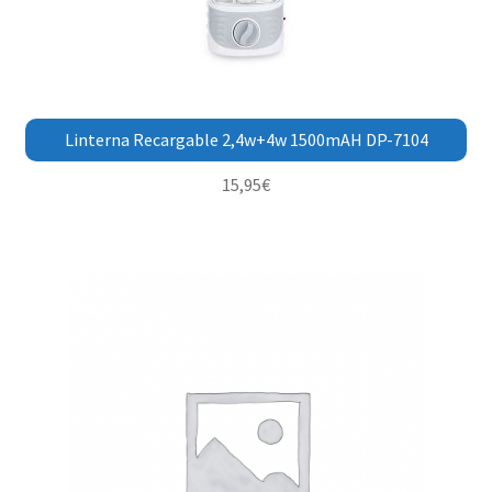
Linterna Recargable 2,4w+4w 1500mAH DP-7104
15,95
€