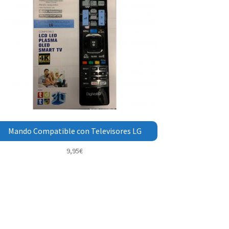
Mando Compatible con Televisores LG
9,95
€