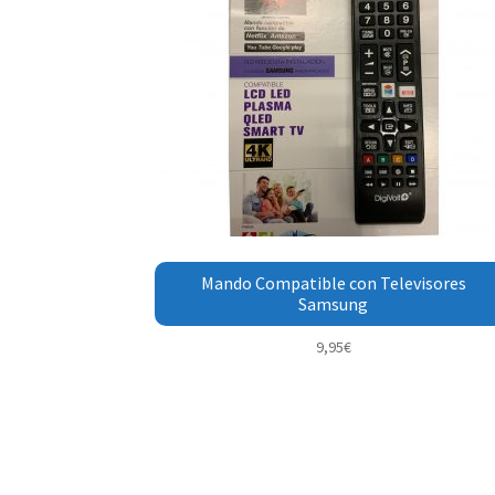
Mando Compatible con Televisores
Samsung
9,95
€