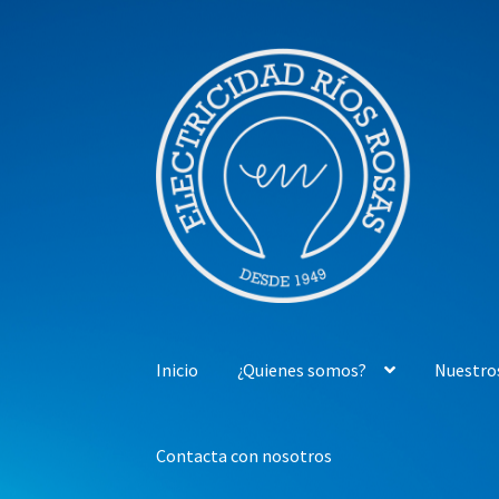
Ir
Ir
a
al
la
contenido
navegación
Inicio
¿Quienes somos?
Nuestro
Contacta con nosotros