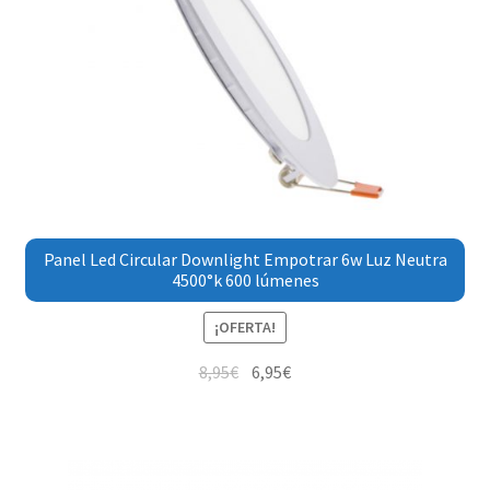
Panel Led Circular Downlight Empotrar 6w Luz Neutra
4500°k 600 lúmenes
¡OFERTA!
8,95
€
6,95
€