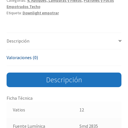
Categorías:
4. Apliques, Lámparas y Flexos
,
Plafones y Focos
Empotrados Techo
Etiqueta:
Downlight empotrar
Descripción
Valoraciones (0)
Descripción
Ficha Técnica
Vatios
12
Fuente Lumínica
Smd 2835