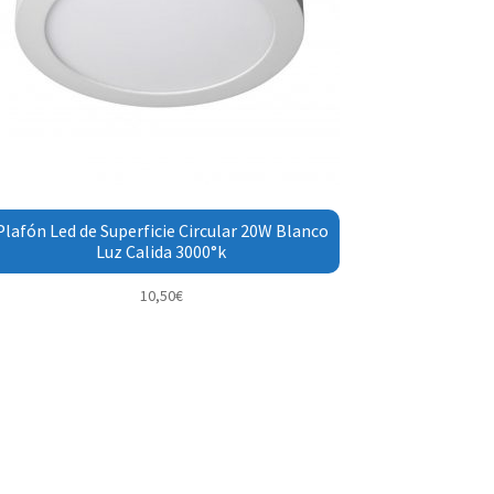
Plafón Led de Superficie Circular 20W Blanco
Luz Calida 3000°k
10,50
€