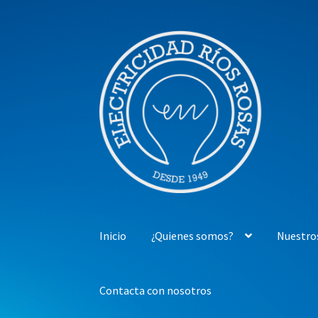
Ir
Ir
a
al
la
contenido
navegación
Inicio
¿Quienes somos?
Nuestro
Contacta con nosotros