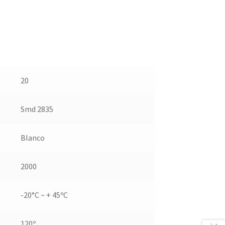
20
Smd 2835
Blanco
2000
-20°C ~ + 45ºC
120º