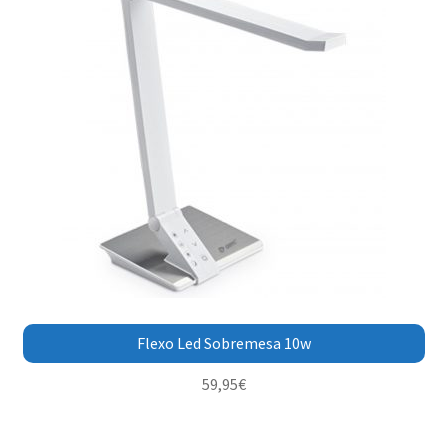
Flexo Led Sobremesa 10w
59,95
€