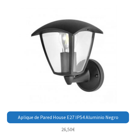
Aplique de Pared House E27 IP54 Aluminio Negro
26,50
€