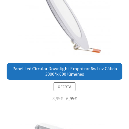
Panel Led Circular Downlight Empotrar 6w Luz Cálida
3000°k 600 lúmenes
¡OFERTA!
8,95
€
6,95
€