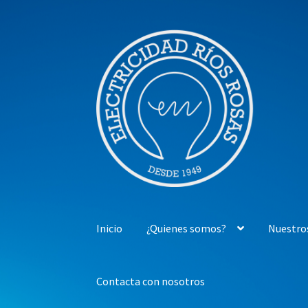
Ir
Ir
a
al
la
contenido
navegación
Inicio
¿Quienes somos?
Nuestro
Contacta con nosotros