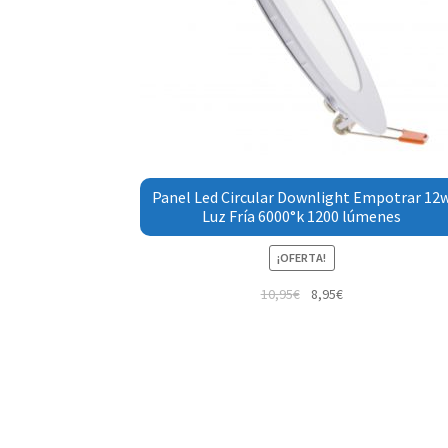
Panel Led Circular Downlight Empotrar 12
Luz Fría 6000°k 1200 lúmenes
¡OFERTA!
10,95
€
8,95
€