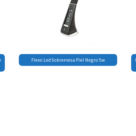
w
Flexo Led Sobremesa Piel Negro 5w