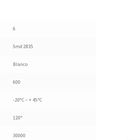
6
Smd 2835
Blanco
600
-20°C ~ + 45ºC
120º
30000