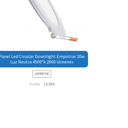
Panel Led Circular Downlight Empotrar 20w
Luz Neutra 4500°k 2000 lúmenes
¡OFERTA!
12,95
€
10,95
€