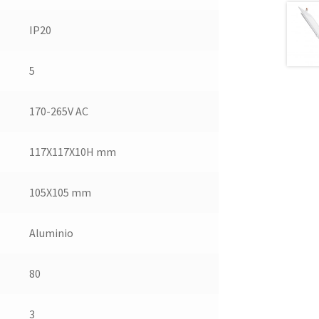
IP20
5
170-265V AC
117X117X10H mm
105X105 mm
Aluminio
80
3