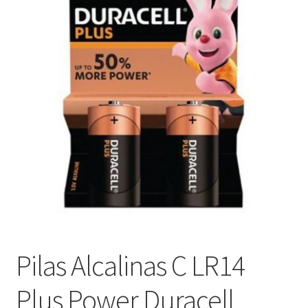
menú
Contacta con nosotros
hijo
Pilas Alcalinas C LR14
Plus Power Duracell