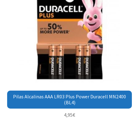
Pilas Alcalinas AAA LR03 Plus Power Duracell MN2400
(BL4)
4,95
€