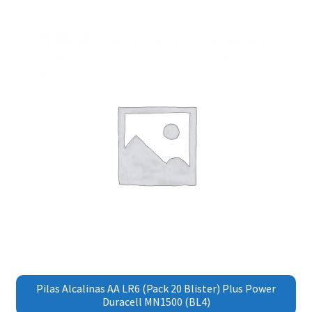
Pilas Alcalinas AA LR6 (Pack 20 Blister) Plus Power
Duracell MN1500 (BL4)