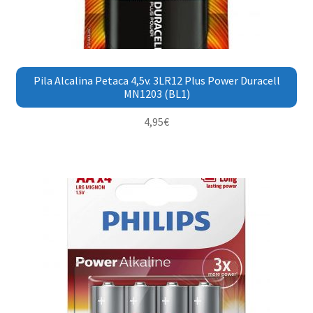
Pila Alcalina Petaca 4,5v. 3LR12 Plus Power Duracell
MN1203 (BL1)
4,95
€