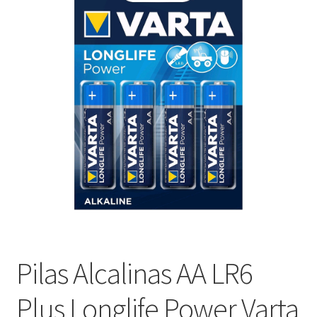
menú
Contacta con nosotros
hijo
Pilas Alcalinas AA LR6
Plus Longlife Power Varta