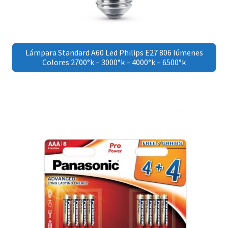
Lámpara Standard A60 Led Philips E27 806 lúmenes
Colores 2700°k – 3000°k – 4000°k – 6500°k