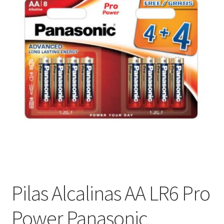
menú
Contacta con nosotros
hijo
Pilas Alcalinas AA LR6 Pro
Power Panasonic