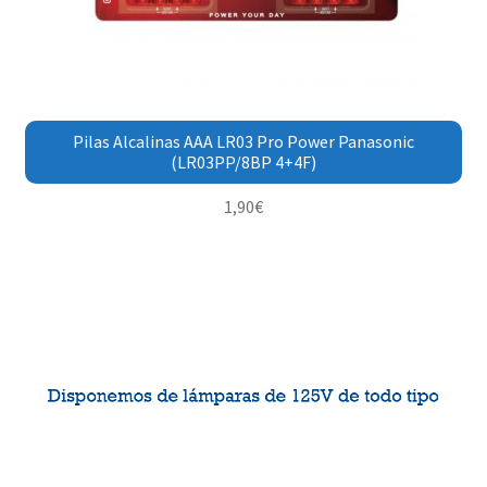
Pilas Alcalinas AAA LR03 Pro Power Panasonic
(LR03PP/8BP 4+4F)
1,90
€