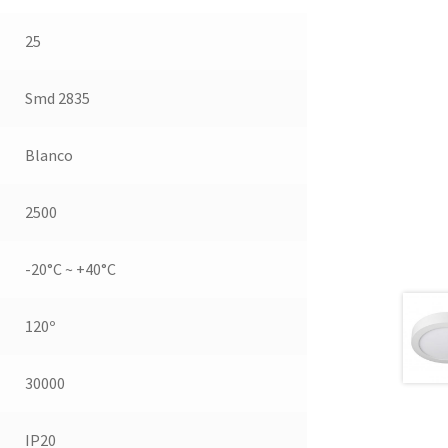
25
Smd 2835
Blanco
2500
-20°C ~ +40°C
120º
30000
IP20