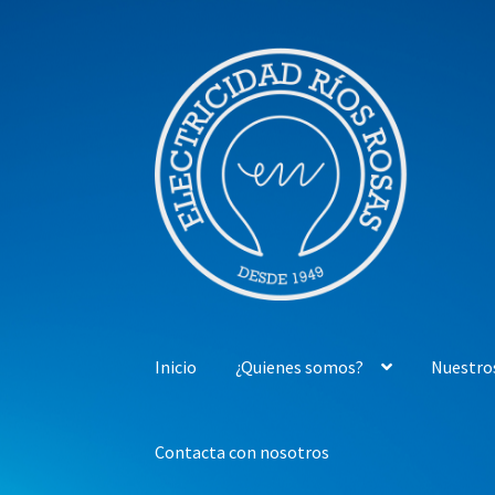
Ir
Ir
a
al
la
contenido
navegación
Inicio
¿Quienes somos?
Nuestro
Contacta con nosotros