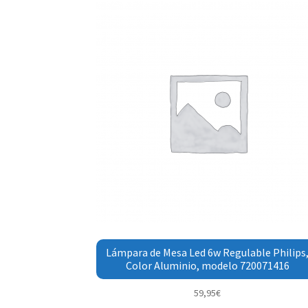
Lámpara de Mesa Led 6w Regulable Philips
Color Aluminio, modelo 720071416
59,95
€