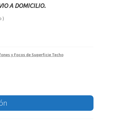
IO A DOMICILIO.
 )
fones y Focos de Superficie Techo
ión