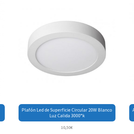
,
Plafón Led de Superficie Circular 20W Blanco
Luz Calida 3000°k
10,50
€