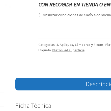
CON RECOGIDA EN TIENDA O ENV
( Consultar condiciones de envío a domicilio
Categorías:
4. Apliques, Lámparas y Flexos
,
Pla
Etiqueta:
Plafón led superficie
Descripc
Ficha Técnica