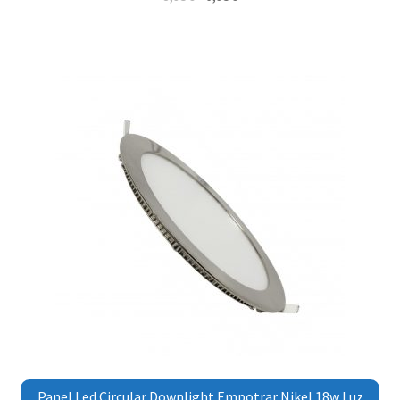
Panel Led Circular Downlight Empotrar Nikel 18w Luz