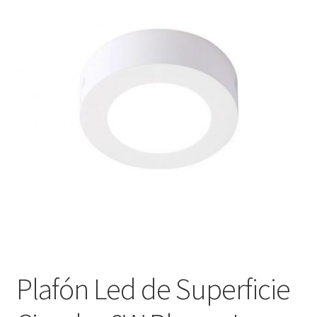
menú
Contacta con nosotros
hijo
Plafón Led de Superficie