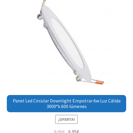
Panel Led Circular Downlight Empotrar 6w Luz Cálida
3000°k 600 lúmenes
¡OFERTA!
8,95
€
6,95
€