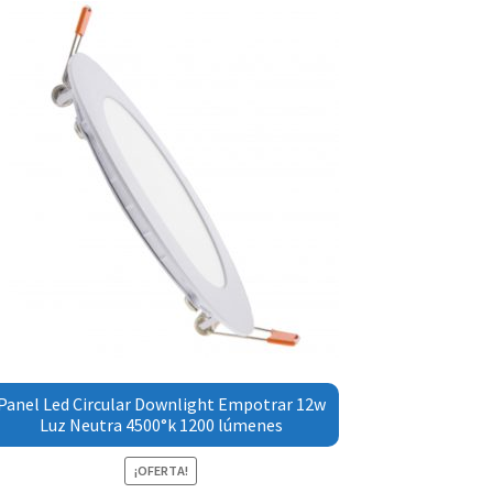
Panel Led Circular Downlight Empotrar 12w
Luz Neutra 4500°k 1200 lúmenes
¡OFERTA!