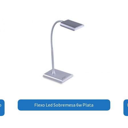
o
Flexo Led Sobremesa 6w Plata