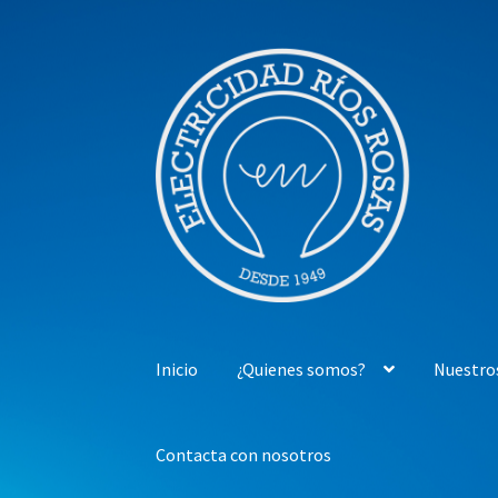
Ir
Ir
a
al
la
contenido
navegación
Inicio
¿Quienes somos?
Nuestro
Contacta con nosotros