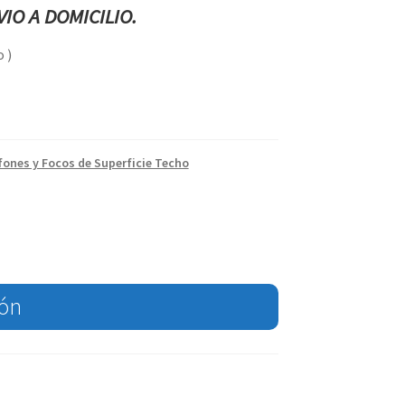
IO A DOMICILIO.
 )
fones y Focos de Superficie Techo
ión