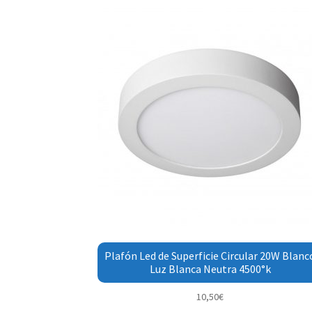
Plafón Led de Superficie Circular 20W Blanc
Luz Blanca Neutra 4500°k
10,50
€