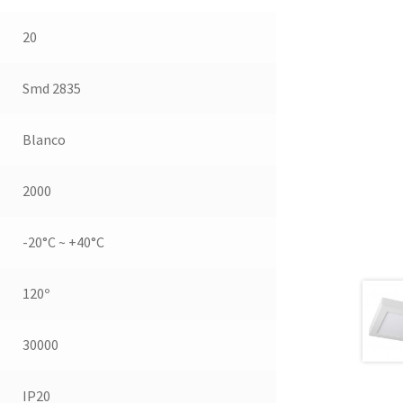
20
Smd 2835
Blanco
2000
-20°C ~ +40°C
120º
30000
IP20