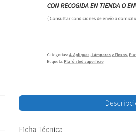
CON RECOGIDA EN TIENDA O ENV
( Consultar condiciones de envío a domicilio
Categorías:
4. Apliques, Lámparas y Flexos
,
Pla
Etiqueta:
Plafón led superficie
Descripc
Ficha Técnica