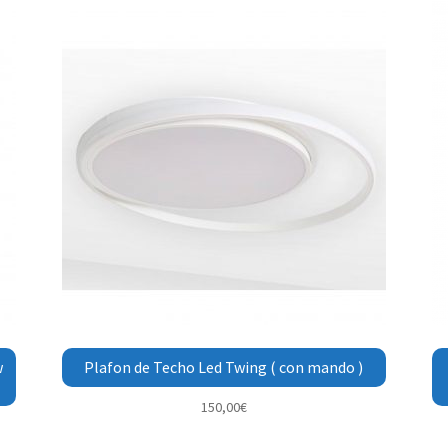
w
Plafon de Techo Led Twing ( con mando )
150,00
€