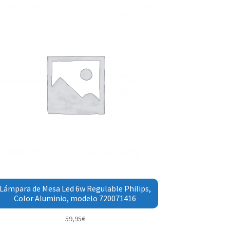
Lámpara de Mesa Led 6w Regulable Philips,
Color Aluminio, modelo 720071416
59,95
€