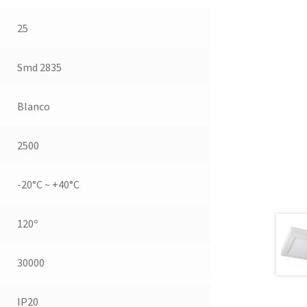
25
Smd 2835
Blanco
2500
-20°C ~ +40°C
120º
30000
IP20