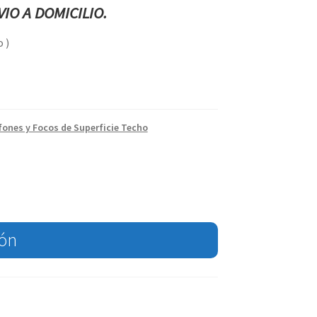
IO A DOMICILIO.
 )
fones y Focos de Superficie Techo
ión