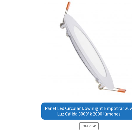
Panel Led Circular Downlight Empotrar 20
Luz Cálida 3000°k 2000 lúmenes
¡OFERTA!