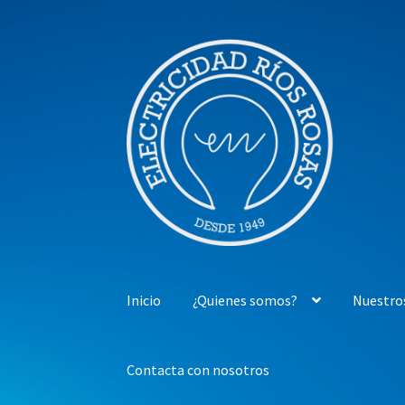
Ir
Ir
a
al
la
contenido
navegación
Inicio
¿Quienes somos?
Nuestro
Contacta con nosotros