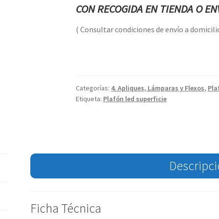
CON RECOGIDA EN TIENDA O ENV
( Consultar condiciones de envío a domicilio
Categorías:
4. Apliques, Lámparas y Flexos
,
Pla
Etiqueta:
Plafón led superficie
Descripc
Ficha Técnica