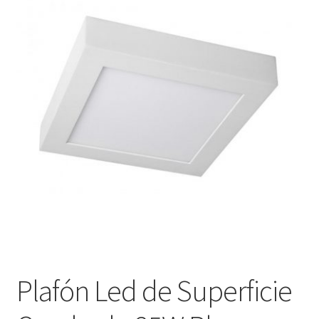
menú
Contacta con nosotros
hijo
Plafón Led de Superficie