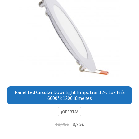
Panel Led Circular Downlight Empotrar 12w Luz Fría
6000°k 1200 lúmenes
¡OFERTA!
10,95
€
8,95
€