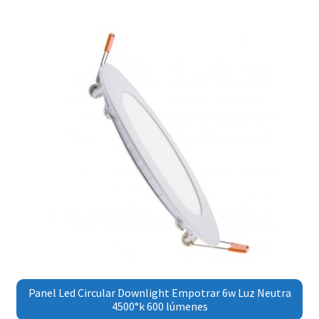
Panel Led Circular Downlight Empotrar 6w Luz Neutra
4500°k 600 lúmenes