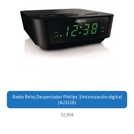
Radio Reloj Despertador Philips. Sintonización digital
(AJ3116)
32,95
€