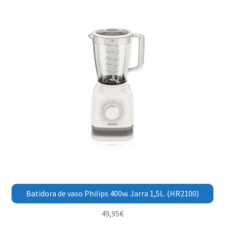
Batidora de vaso Philips 400w. Jarra 1,5L. (HR2100)
49,95
€