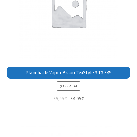
Plancha de Vapor Braun TexStyle 3 TS 345
¡OFERTA!
39,95
€
34,95
€