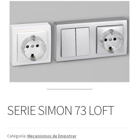
menú
Contacta con nosotros
hijo
SERIE SIMON 73 LOFT
Categoría:
Mecanismos de Empotrar