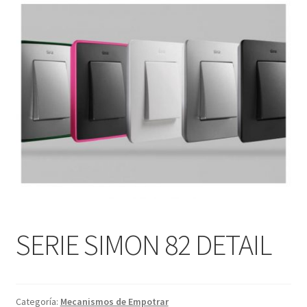
menú
Contacta con nosotros
hijo
SERIE SIMON 82 DETAIL
Categoría:
Mecanismos de Empotrar