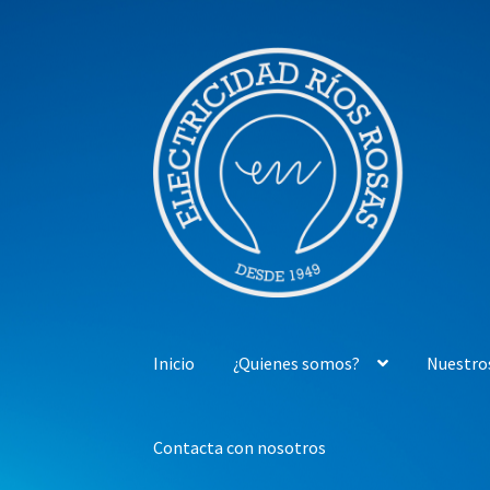
Ir
Ir
a
al
la
contenido
navegación
Inicio
¿Quienes somos?
Nuestro
Contacta con nosotros