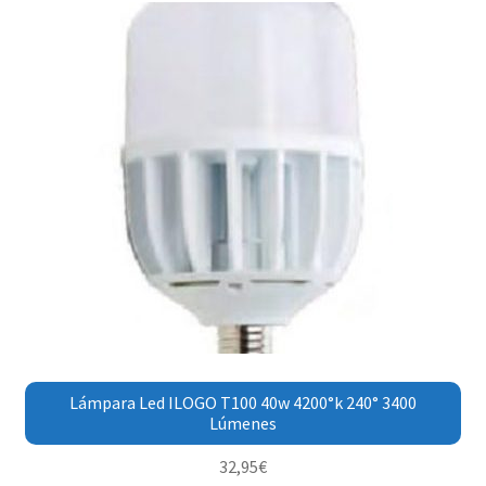
Lámpara Led ILOGO T100 40w 4200°k 240° 3400
Lúmenes
32,95
€