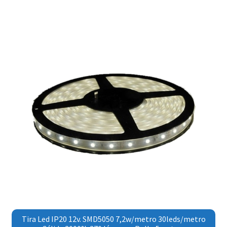
Tira Led IP20 12v. SMD5050 7,2w/metro 30leds/metro