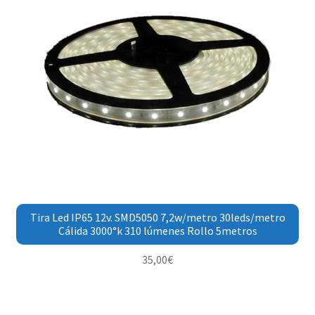
Tira Led IP65 12v. SMD5050 7,2w/metro 30leds/metro
Cálida 3000°k 310 lúmenes Rollo 5metros
35,00
€