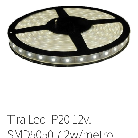
menú
Contacta con nosotros
hijo
Tira Led IP20 12v.
SMD5050 7,2w/metro