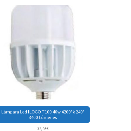
Lámpara Led ILOGO T100 40w 4200°k 240°
3400 Lúmenes
32,95
€