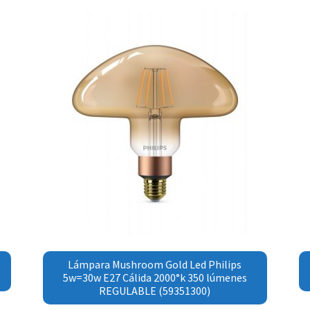
Lámpara Mushroom Gold Led Philips
5w=30w E27 Cálida 2000°k 350 lúmenes
REGULABLE (59351300)