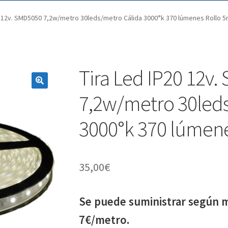
0 12v. SMD5050 7,2w/metro 30leds/metro Cálida 3000°k 370 lúmenes Rollo 
Tira Led IP20 12v
7,2w/metro 30leds
3000°k 370 lúmene
35,00
€
Se puede suministrar según m
7€/metro.