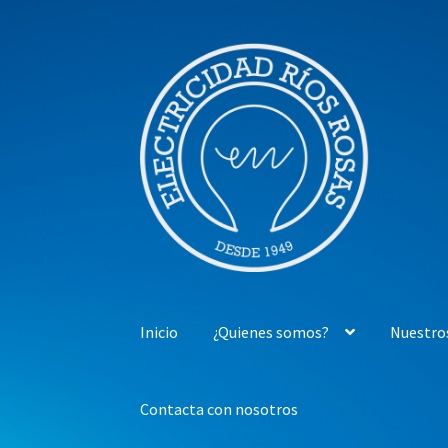
Ir
Ir
a
al
la
contenido
navegación
Inicio
¿Quienes somos?
Nuestro
Contacta con nosotros