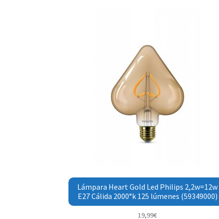
Lámpara Heart Gold Led Philips 2,2w=12w
E27 Cálida 2000°k 125 lúmenes (59349000)
19,99
€