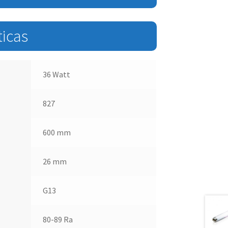
ticas
36 Watt
827
600 mm
26 mm
G13
80-89 Ra