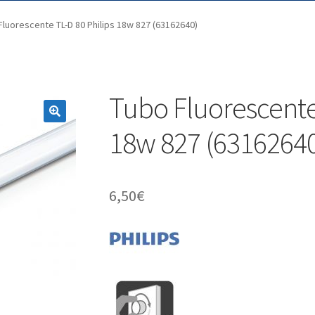
Fluorescente TL-D 80 Philips 18w 827 (63162640)
Tubo Fluorescente 
18w 827 (6316264
6,50
€