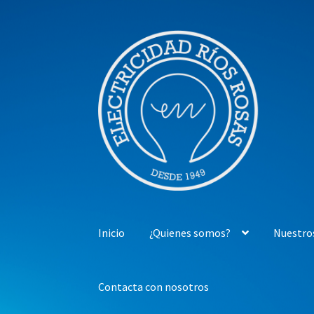
Ir
Ir
a
al
la
contenido
navegación
Inicio
¿Quienes somos?
Nuestro
Contacta con nosotros