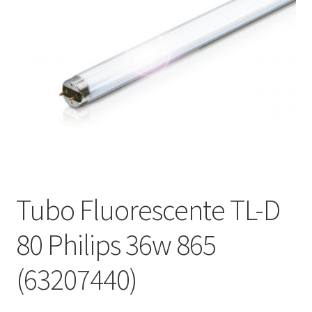
menú
Contacta con nosotros
hijo
Tubo Fluorescente TL-D
80 Philips 36w 865
(63207440)