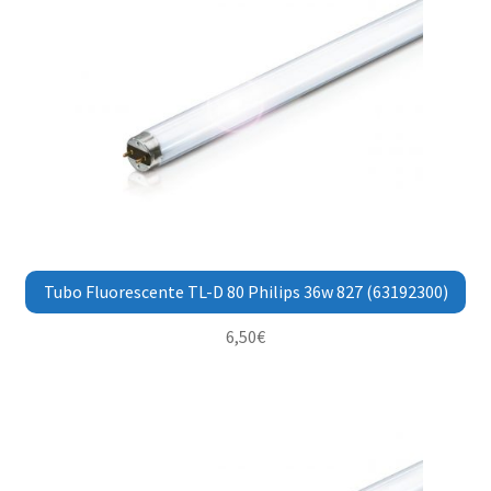
Tubo Fluorescente TL-D 80 Philips 36w 827 (63192300)
6,50
€