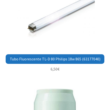
Tubo Fluorescente TL-D 80 Philips 18w 865 (63177040)
6,50
€