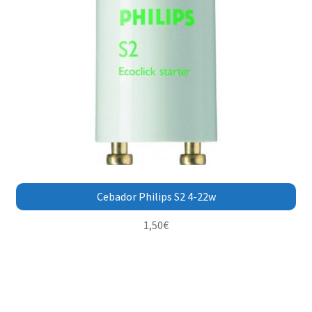
Cebador Philips S2 4-22w
1,50
€