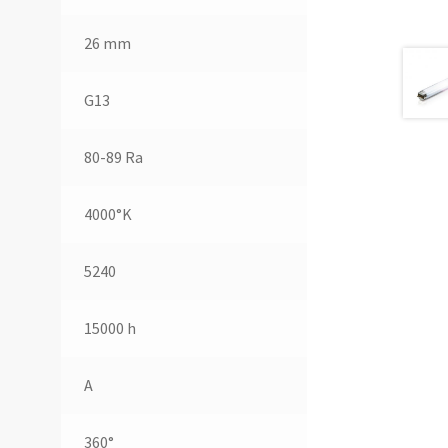
26 mm
G13
80-89 Ra
4000°K
5240
15000 h
A
360°