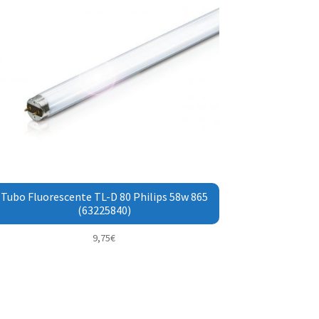
Tubo Fluorescente TL-D 80 Philips 58w 865
(63225840)
9,75
€