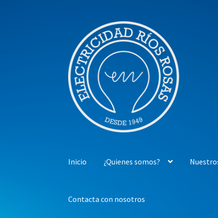
Ir
Ir
a
al
la
contenido
navegación
Inicio
¿Quienes somos?
Nuestro
Contacta con nosotros