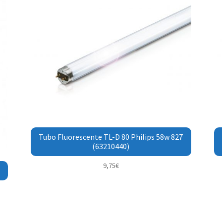
Tubo Fluorescente TL-D 80 Philips 58w 827
(63210440)
9,75
€