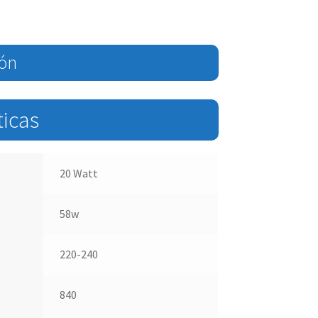
ión
ticas
20 Watt
58w
220-240
840