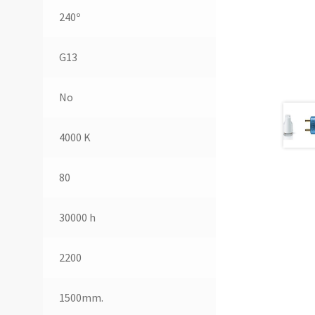
240º
G13
No
4000 K
80
30000 h
2200
1500mm.