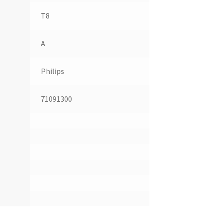
T8
A
Philips
71091300