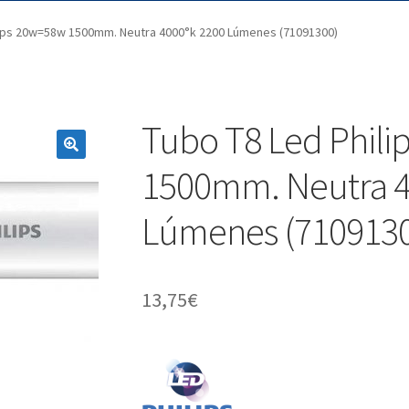
lips 20w=58w 1500mm. Neutra 4000°k 2200 Lúmenes (71091300)
Tubo T8 Led Phil
1500mm. Neutra 4
Lúmenes (7109130
13,75
€