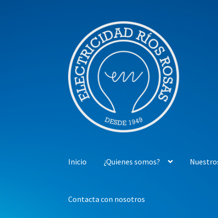
Ir
Ir
a
al
la
contenido
navegación
Inicio
¿Quienes somos?
Nuestro
Contacta con nosotros