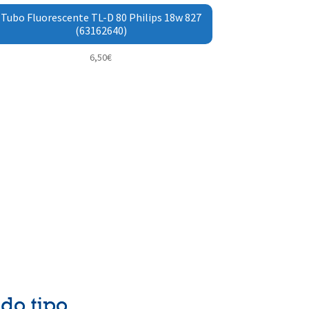
Tubo Fluorescente TL-D 80 Philips 18w 827
(63162640)
6,50
€