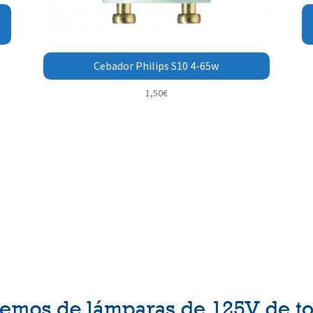
Cebador Philips S10 4-65w
1,50
€