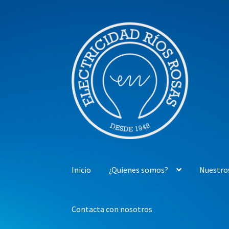
Ir
Ir
a
al
la
contenido
navegación
Inicio
¿Quienes somos?
Nuestro
Contacta con nosotros