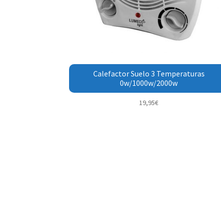
Calefactor Suelo 3 Temperaturas
0w/1000w/2000w
19,95
€