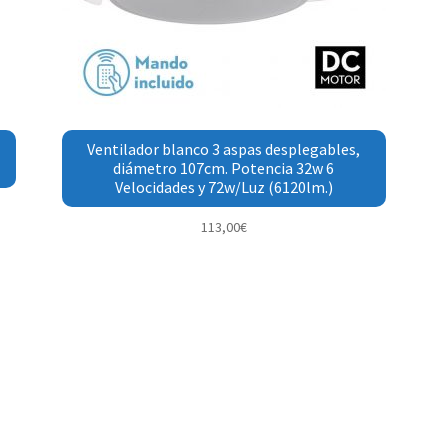
Ventilador blanco 3 aspas desplegables,
diámetro 107cm. Potencia 32w 6
Velocidades y 72w/Luz (6120lm.)
113,00
€