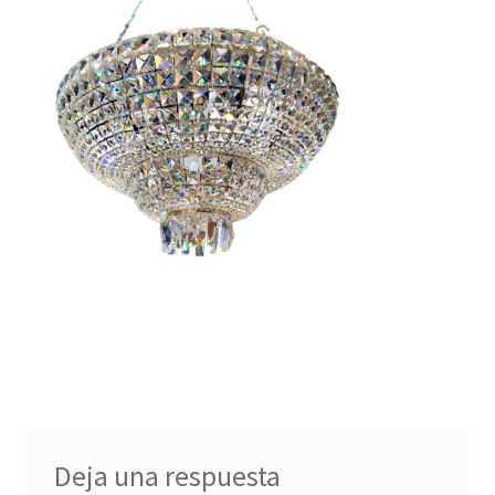
menú
Contacta con nosotros
hijo
Deja una respuesta