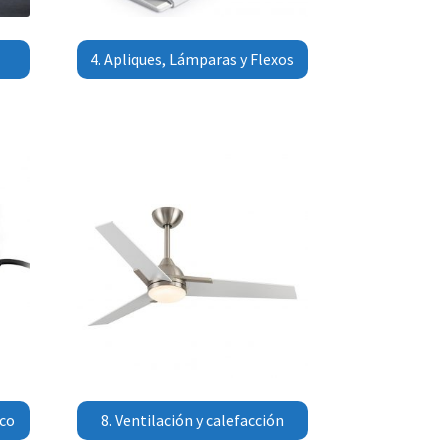
4. Apliques, Lámparas y Flexos
co
8. Ventilación y calefacción