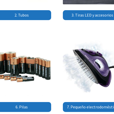
2. Tubos
3. Tiras LED y accesorios
6. Pilas
7. Pequeño electrodomésti