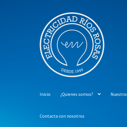
Ir
Ir
a
al
la
contenido
navegación
Inicio
¿Quienes somos?
Nuestro
Contacta con nosotros