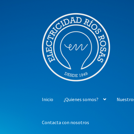
Ir
Ir
a
al
la
contenido
navegación
Inicio
¿Quienes somos?
Nuestro
Contacta con nosotros