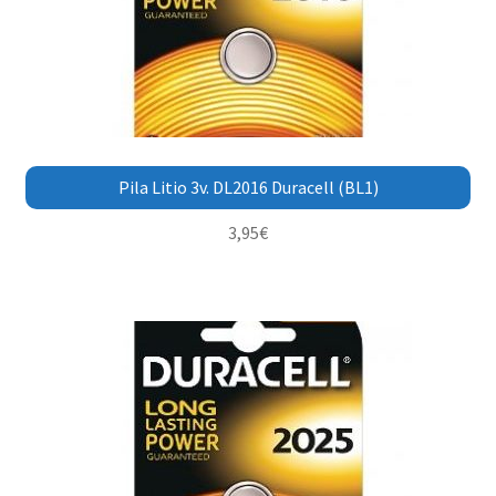
Pila Litio 3v. DL2016 Duracell (BL1)
3,95
€