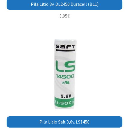
Pila Litio 3v. DL2450 Duracell (BL1)
3,95
€
Pila Litio Saft 3,6v. LS1450