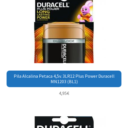
Pila Alcalina Petaca 4,5v. 3LR12 Plus Power Duracell
MN1203 (BL1)
4,95
€