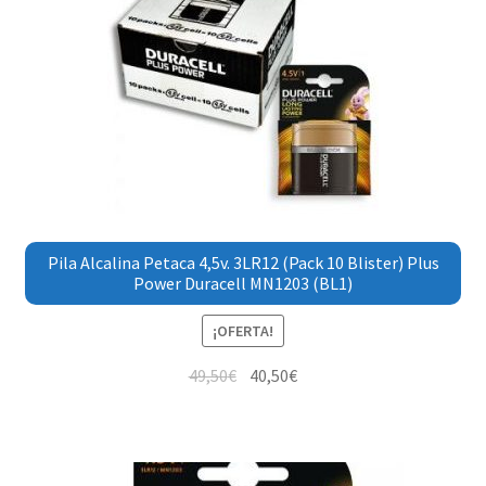
Pila Alcalina Petaca 4,5v. 3LR12 (Pack 10 Blister) Plus
Power Duracell MN1203 (BL1)
¡OFERTA!
49,50
€
40,50
€