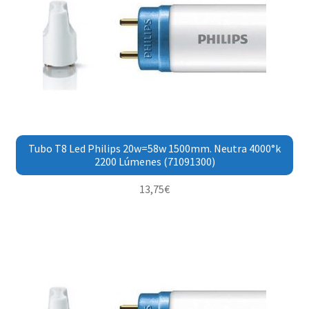
Tubo T8 Led Philips 20w=58w 1500mm. Neutra 4000°k
2200 Lúmenes (71091300)
13,75
€