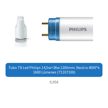
Tubo T8 Led Philips 14,5w=36w 1200mm. Neutra 4000°k
1600 Lúmenes (71107100)
9,95
€