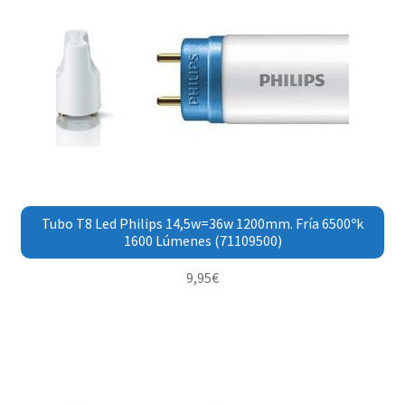
Tubo T8 Led Philips 14,5w=36w 1200mm. Fría 6500ºk
1600 Lúmenes (71109500)
9,95
€