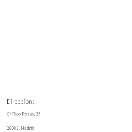
menú
Contacta con nosotros
hijo
Dirección:
C/ Ríos Rosas, 36
28003, Madrid