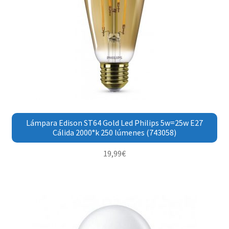
Lámpara Edison ST64 Gold Led Philips 5w=25w E27
Cálida 2000°k 250 lúmenes (743058)
19,99
€