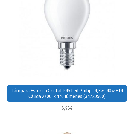
Lámpara Esférica Cristal P45 Led Philips 4,3w=40w E14
Cálida 2700ºk 470 lúmenes (34720500)
5,95
€