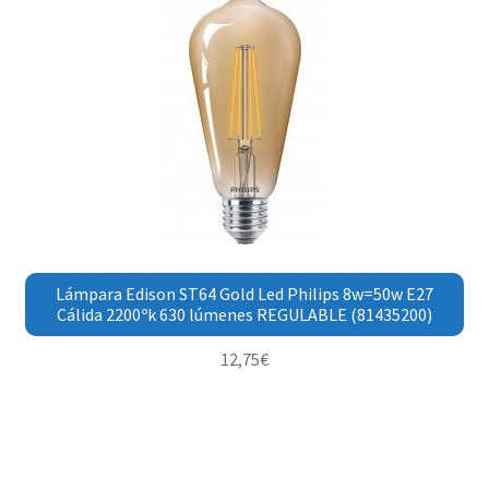
Lámpara Edison ST64 Gold Led Philips 8w=50w E27
Cálida 2200ºk 630 lúmenes REGULABLE (81435200)
12,75
€