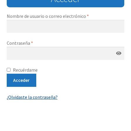
menú
Contacta con nosotros
hijo
Nombre de usuario o correo electrónico
*
Contraseña
*
Recuérdame
Acceder
¿Olvidaste la contraseña?